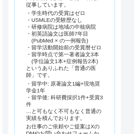
従事しています。
・学生時代の受賞はゼロ
・USMLEの受験歴なし
・研修病院は地域の中核病院
・初英語論文は医師7年目
(PubMed × の一例報告)
・留学活動開始前の受賞暦ゼロ
・留学時点で第一著者論文3本
(学位論文1本+症例報告2本)
というありふれた「普通の医
師」です。
・留学中: 原著論文1編+現地奨
学金1年
・留学後: 科研費採択1件+受賞3
件
…と可もなく不可もなく普通の
実績を積んでおります。
お仕事のご依頼やご提案はXの
DMやお問い合わせフォームか