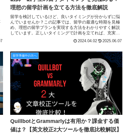
理想の留学計画を立てる方法を徹底解説
？
留学を検討しているけど、良いタイミングが分からずに悩
要
んでいませんか？この記事では、留学の最適な時期を見極
こ
め、理想の留学プランを実現する方法をわかりやすく解説
ご
しています。正しいタイミングで計画を立てれば、充実し
し
た留学体験が待っています。最後まで読めば、自分にあっ
07
2024.04.02
2025.06.07
た留学のタイミングが理解できます。
留学準備中の方へ
QuillbotとGrammarlyは有用か？課金する価
値は？【英文校正2大ツールを徹底比較解説】