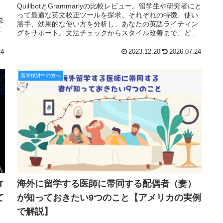
QuillbotとGrammarlyの比較レビュー。留学生や研究者にと
って最適な英文校正ツールを探求。それぞれの特徴、使い
ま
勝手、効果的な使い方を分析し、あなたの英語ライティン
文
グをサポート。文法チェックからスタイル改善まで、どち
らがあなたに最適かを明らかにします。
24
2023.12.20
2026.07.24
留学検討中の方へ
T
海外に留学する医師に帯同する配偶者（妻）
て
が知っておきたい9つのこと【アメリカの実例
で解説】