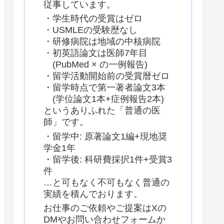
従事しています。
・学生時代の受賞はゼロ
・USMLEの受験歴なし
・研修病院は地域の中核病院
・初英語論文は医師7年目
(PubMed × の一例報告)
・留学活動開始前の受賞暦ゼロ
・留学時点で第一著者論文3本
(学位論文1本+症例報告2本)
というありふれた「普通の医
師」です。
・留学中: 原著論文1編+現地奨
学金1年
・留学後: 科研費採択1件+受賞3
件
…と可もなく不可もなく普通の
実績を積んでおります。
お仕事のご依頼やご提案はXの
DMやお問い合わせフォームか