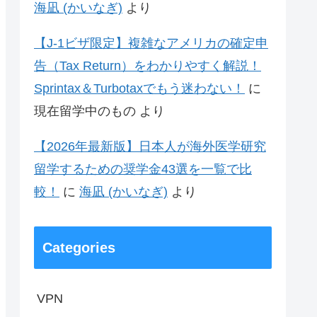
海凪 (かいなぎ)
より
【J-1ビザ限定】複雑なアメリカの確定申
告（Tax Return）をわかりやすく解説！
Sprintax＆Turbotaxでもう迷わない！
に
現在留学中のもの
より
【2026年最新版】日本人が海外医学研究
留学するための奨学金43選を一覧で比
較！
に
海凪 (かいなぎ)
より
Categories
VPN