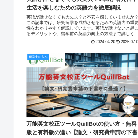
生活を楽しむための英語力を徹底解説
英語が話せなくても大丈夫？と不安を感じていませんか
この記事では、研究留学を成功させるための英語力の重
性をわかりやすく解説しています。英語が話せないと起
るデメリットや、留学前の英語力向上の方法まで詳しく
紹介しています。最後まで読めば、英語が苦手でも安心
2024.04.20
2025.07.
て研究留学に挑戦することが可能です。
留学中の方へ
万能英文校正ツールQuillBotの使い方・無料
版と有料版の違い【論文・研究費申請の下書