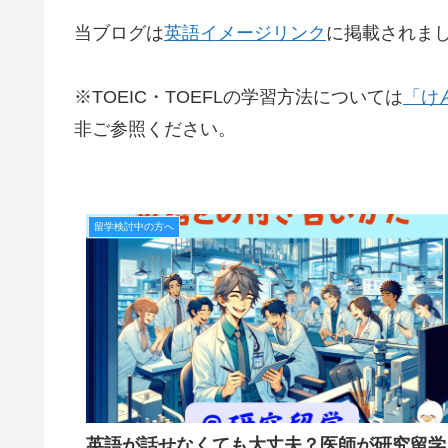
当ブログは
英語イメージリンク
に掲載されま
※TOEIC・TOEFLの学習方法については
「け
非ご参照ください。
留学検討中の方へ
英語が話せなくても大丈夫？医師が研究留学