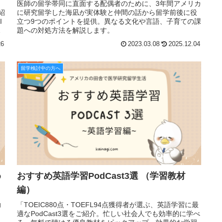
医師の留学帯同に直面する配偶者のために、3年間アメリカ
紹
に研究留学した海凪が実体験と仲間の話から留学前後に役
I
立つ9つのポイントを提供。異なる文化や言語、子育ての課
て
題への対処方法を解説します。
26
2023.03.08
2025.12.04
留学検討中の方へ
め
おすすめ英語学習PodCast3選 （学習教材
編）
助
「TOEIC880点・TOEFL94点獲得者が選ぶ、英語学習に最
く
適なPodCast3選をご紹介。忙しい社会人でも効率的に学べ