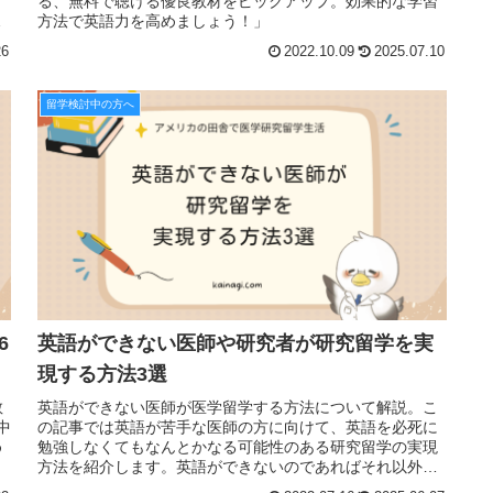
る、無料で聴ける優良教材をピックアップ。効果的な学習
で
方法で英語力を高めましょう！」
26
2022.10.09
2025.07.10
留学検討中の方へ
6
英語ができない医師や研究者が研究留学を実
現する方法3選
教
英語ができない医師が医学留学する方法について解説。こ
中
の記事では英語が苦手な医師の方に向けて、英語を必死に
め
勉強しなくてもなんとかなる可能性のある研究留学の実現
方法を紹介します。英語ができないのであればそれ以外の
方法でカバーするしかありません。