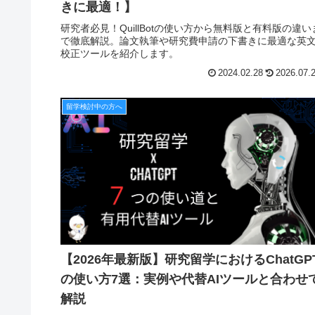
きに最適！】
研究者必見！QuillBotの使い方から無料版と有料版の違い
で徹底解説。論文執筆や研究費申請の下書きに最適な英
校正ツールを紹介します。
2024.02.28
2026.07.
留学検討中の方へ
【2026年最新版】研究留学におけるChatGP
の使い方7選：実例や代替AIツールと合わせ
解説