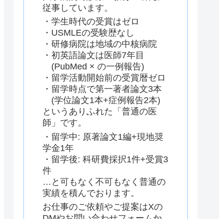
従事しています。
・学生時代の受賞はゼロ
・USMLEの受験歴なし
・研修病院は地域の中核病院
・初英語論文は医師7年目
(PubMed × の一例報告)
・留学活動開始前の受賞暦ゼロ
・留学時点で第一著者論文3本
(学位論文1本+症例報告2本)
というありふれた「普通の医
師」です。
・留学中: 原著論文1編+現地奨
学金1年
・留学後: 科研費採択1件+受賞3
件
…と可もなく不可もなく普通の
実績を積んでおります。
お仕事のご依頼やご提案はXの
DMやお問い合わせフォームか