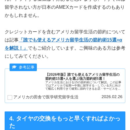
留学されない方が日本のAMEXカードを作成するのもあり
かもしれません。
クレジットカードを含むアメリカ留学生活の節約について
は記事
「誰でも使えるアメリカ留学生活の節約術15選+α
を解説！」
でもご紹介しています。ご興味のある方は参考
にしてみてください。
【2026年版】誰でも使えるアメリカ留学生活の
節約術15選+人を選ぶ強力節約術5選！
アメリカ生活における15の節約術について解説。この記事
ではアメリカで短期〜中期に留学する・している方に向け
て幅広く利用できて確実に節約できるお店・サービスを15
個紹介します。この記事を参考にアメリカ生活を満足度を
下げずに安く楽しみましょう！
2026.02.26
アメリカの田舎で医学研究留学生活
4. タイヤの交換をもっと早くすればよかっ
た