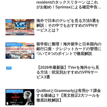
residentのタックスリターン はこれ
がお勧め！Sprintaxによる確定申告を
解説
海外で日本のテレビを見る方法5選を
VPN
解説：その中でもおすすめのVPNサ
ービスとは？
留学前に整理！海外留学と日本国内の
留学準備中の方へ
銀行口座・クレジットカードの管理に
ついて4つのポイントで徹底解説
【2026年最新版】TVerを海外から見
VPN
る方法：状況別おすすめのVPNサー
ビス3選
QuillbotとGrammarlyは有用か？課金
留学準備中の方へ
する価値は？【英文校正2大ツールを
徹底比較解説】