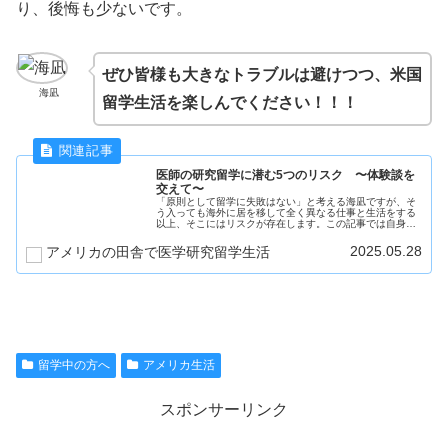
り、後悔も少ないです。
ぜひ皆様も大きなトラブルは避けつつ、米国
海凪
留学生活を楽しんでください！！！
医師の研究留学に潜む5つのリスク 〜体験談を
交えて〜
「原則として留学に失敗はない」と考える海凪ですが、そ
う入っても海外に居を移して全く異なる仕事と生活をする
以上、そこにはリスクが存在します。この記事では自身の
体験談と知り合い・伝聞の実例を交えて(とは言ってもプラ
イバシーに配慮して）留学に潜む...
2025.05.28
アメリカの田舎で医学研究留学生活
留学中の方へ
アメリカ生活
スポンサーリンク