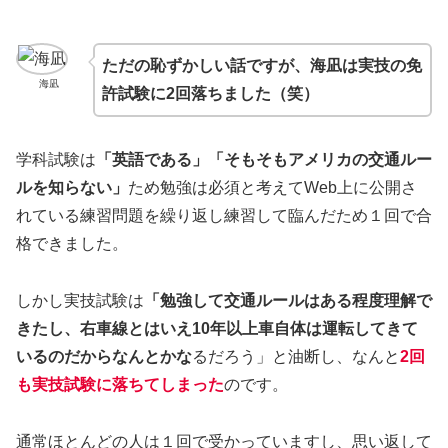
ただの恥ずかしい話ですが、海凪は実技の免
海凪
許試験に
2回
落ちました（笑）
学科試験は
「英語である」「そもそもアメリカの交通ルー
ルを知らない」
ため勉強は必須と考えてWeb上に公開さ
れている練習問題を繰り返し練習して臨んだため１回で合
格できました。
しかし実技試験は
「勉強して交通ルールはある程度理解で
きたし、右車線とはいえ10年以上車自体は運転してきて
いるのだからなんとかな
るだろう」と油断し、なんと
2回
も実技試験に落ちてしまった
のです。
通常ほとんどの人は１回で受かっていますし、思い返して