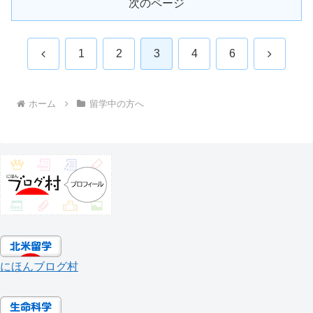
次のページ
前
次
1
2
3
4
6
へ
へ
ホーム
留学中の方へ
にほんブログ村