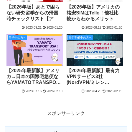
【2026年版】あとで困ら
【2026年版】アメリカの
ない研究留学からの帰国
格安SIMはTello！他社比
時チェックリスト【アメ
較からわかるメリットと
リカの実例】
デメリット、実際の契約
2023.09.21
2026.01.20
2023.08.12
2026.01.20
と設定を解説！
留学中の方へ
留学準備中の方へ
【2025年最新版】アメリ
【2026年最新版】最有力
カ→日本の国際宅急便な
VPNサービス3社
らYAMATO TRANSPORT
(NordVPN/ミレン
USA！料金比較と利用方
VPN/SurfsharkVPN)を10
2023.07.16
2026.02.19
2023.04.29
2026.02.19
法について解説
の観点で徹底比較！
スポンサーリンク