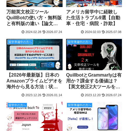
万能英文校正ツール
アメリカ留学中に経験し
QuillBotの使い方・無料版
た生活トラブル9選【自動
と有料版の違い【論文・
車・住宅・病院・詐欺】
研究費申請の下書きに最
2024.02.28
2026.07.24
2024.02.03
2025.07.08
適！】
留学準備中の方へ
留学準備中の方へ
【2026年最新版】日本の
QuillbotとGrammarlyは有
Amazonプライムビデオを
用か？課金する価値は？
海外から見る方法：状況
【英文校正2大ツールを徹
別おすすめのVPNサービ
底比較解説】
2023.12.26
2026.01.14
2023.12.20
2026.07.24
ス3選
留学中の方へ
留学準備中の方へ