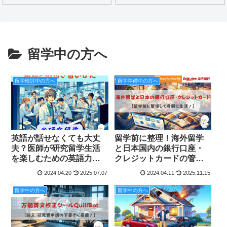
留学中の方へ
留学検討中の方へ
留学準備中の方へ
英語が話せなくても大丈
留学前に整理！海外留学
夫？医師が研究留学生活
と日本国内の銀行口座・
を楽しむための英語力を
クレジットカードの管理
徹底解説
について4つのポイントで
2024.04.20
2025.07.07
2024.04.11
2025.11.15
徹底解説
留学中の方へ
留学中の方へ