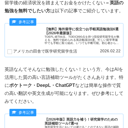
留学後の経済状況を踏まえてお金をかけたくない＝
英語の
勉強を無料でしたい方
は以下の記事でご紹介しています。
【無料】海外留学に役立つお手軽英語勉強法6選
【2026年最新版】
TOEFL-iBT94点、TOEIC890点を持つ現役研究留学生が教
える、無料で始められる英語勉強法6選。忙しい留学準備
中でも手軽に取り組め、いつでも中断可能。初心者から始
めて英語力を確実にアップさせましょう！
2026.02.22
アメリカの田舎で医学研究留学生活
英語なんてそんなに勉強したくない！という方、今はAIを
活用した質の高い言語補助ツールがたくさんあります。特
に
ポケトーク・DeepL・ChatGPT
などは簡単な操作で質
の高い翻訳や英文生成が可能になります。ぜひ参考にして
みてください。
【2026年版】英語力を補う！研究留学のための
英語補助ツール7選+α
海外留学生活においては避けることのできない英語の補助