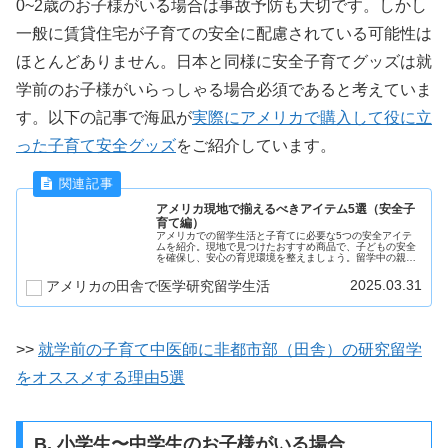
0~2歳のお子様がいる場合は事故予防も大切です。しかし
一般に賃貸住宅が子育ての安全に配慮されている可能性は
ほとんどありません。日本と同様に安全子育てグッズは就
学前のお子様がいらっしゃる場合必須であると考えていま
す。以下の記事で海凪が
実際にアメリカで購入して役に立
った子育て安全グッズ
をご紹介しています。
アメリカ現地で揃えるべきアイテム5選（安全子
育て編）
アメリカでの留学生活と子育てに必要な5つの安全アイテ
ムを紹介。現地で見つけたおすすめ商品で、子どもの安全
を確保し、安心の育児環境を整えましょう。留学中の親御
さんに役立つ情報満載！
2025.03.31
アメリカの田舎で医学研究留学生活
>>
就学前の子育て中医師に非都市部（田舎）の研究留学
をオススメする理由5選
B. 小学生〜中学生のお子様がいる場合