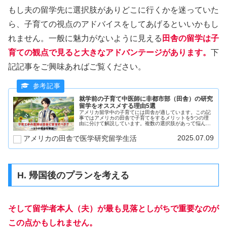
もし夫の留学先に選択肢がありどこに行くかを迷っていた
ら、子育ての視点のアドバイスをしてあげるといいかもし
れません。一般に魅力がないように見える
田舎の留学は子
育ての観点で見ると大きなアドバンテージがあります。
下
記記事をご興味あればご覧ください。
就学前の子育て中医師に非都市部（田舎）の研究
留学をオススメする理由5選
アメリカ留学中の子育てには田舎が適しています。この記
事ではアメリカの田舎で子育てをするメリットを5つの理
由に分けて解説しています。複数の選択肢があって悩んで
いるかたやアメリカのよく知らない田舎に留学先が決まっ
てがっかりしている方は是非読んで参考にしていてくださ
2025.07.09
アメリカの田舎で医学研究留学生活
い！
H. 帰国後のプランを考える
そして留学者本人（夫）が最も見落としがちで重要なのが
この点かもしれません。