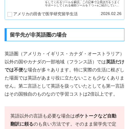
をしてくれるツールを解説。この記事では英語力をうまく
サポートしてくれる補助ツールを７つ＋αご紹介していま
す。研究留学だけでなく様々な場面で英語を使う方必見で
す！
2026.02.26
アメリカの田舎で医学研究留学生活
留学先が非英語圏の場合
英語圏（アメリカ・イギリス・カナダ・オーストラリア）
以外の国やカナダの一部地域（フランス語）では
英語だけ
では不便
な場合が多々あります。特に実際の生活に根ざし
た場面では英語があまり役に立たないことも少なくありま
せん。第二言語として英語を扱っていたとしても第一言語
はその国独自のものなので学習コストは2倍以上です。
英語以外の言語も必要な場合は
ポケトークなど自動
翻訳に頼る
のも良い方法です。そのまま留学先で定