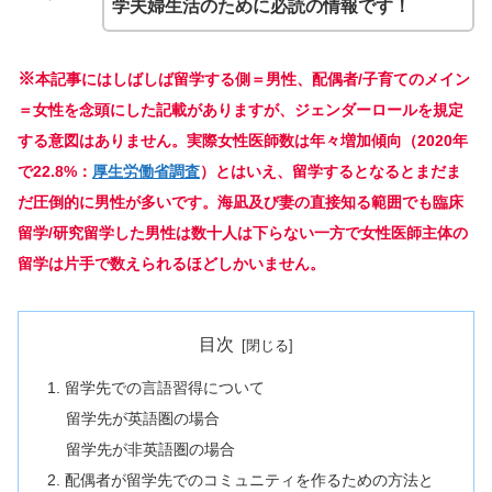
学夫婦生活のために必読の情報です！
※
本記事にはしばしば留学する側＝男性、配偶者
/
子育ての
メイン
＝女性を念頭にした記載がありますが、ジェンダーロールを規定
する意図はありません。実際女性医師数は年々増加傾向（2020年
で22.8%：
厚生労働省調査
）とはいえ、留学するとなるとまだま
だ圧倒的に男性が多いです。海凪及び妻の直接知る範囲でも臨床
留学/研究留学した男性は数十人は下らない一方で女性医師主体の
留学は片手で数えられるほどしかいません。
目次
1. 留学先での言語習得について
留学先が英語圏の場合
留学先が非英語圏の場合
2. 配偶者が留学先でのコミュニティを作るための方法と