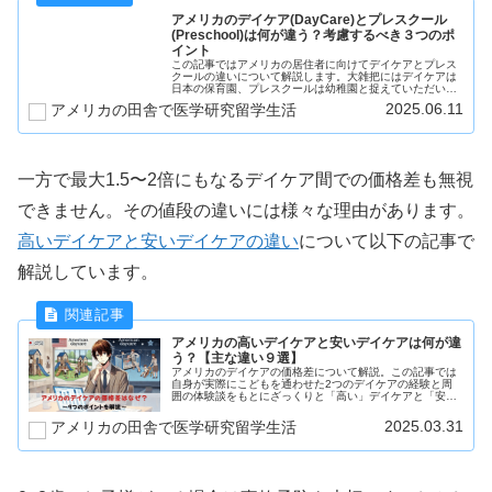
アメリカのデイケア(DayCare)とプレスクール
(Preschool)は何が違う？考慮するべき３つのポ
イント
この記事ではアメリカの居住者に向けてデイケアとプレス
クールの違いについて解説します。大雑把にはデイケアは
日本の保育園、プレスクールは幼稚園と捉えていただいて
大丈夫ですが日本とは違うところも多く、また同じデイケ
2025.06.11
アメリカの田舎で医学研究留学生活
アでも施設によってかなりの違いが見られるので一筋縄で
はいきません。具体例を交えて紹介します。
一方で最大1.5〜2倍にもなるデイケア間での価格差も無視
できません。その値段の違いには様々な理由があります。
高いデイケアと安いデイケアの違い
について以下の記事で
解説しています。
アメリカの高いデイケアと安いデイケアは何が違
う？【主な違い９選】
アメリカのデイケアの価格差について解説。この記事では
自身が実際にこどもを通わせた2つのデイケアの経験と周
囲の体験談をもとにざっくりと「高い」デイケアと「安
い」デイケアの特徴をまとめています。 結論は「高いデイ
ケアはその分費用をかけているので全体の質が高い」とな
2025.03.31
アメリカの田舎で医学研究留学生活
ります。