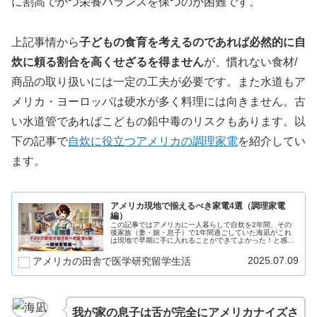
に割高でかつ栄養バランスを保つのが困難です。
上記事情から
子どもの食育を考えるのであれば必然的に自
炊に頼る割合を高くせざるを得ません
が、慣れない食材/
商品の取り扱いには一定の工夫が必要です。また水道もア
メリカ・ヨーロッパは硬水が多く料理には向きません。古
い水道管であればこどもの鉛中毒のリスクもあります。以
下の記事で
自炊に役立つアメリカの調理家電
を紹介してい
ます。
アメリカ現地で揃えるべき家電4選（調理家電
編）
この記事ではアメリカに一人暮らしで自炊を2年間、その
後家族（妻・娘・息子）で1年間過ごしていた海凪がこれ
は現地で早期に手に入れることができてよかった！と感じ
た4点の調理家電についてご紹介いたします。海凪特に多
機能クッカーと取り付け型浄水器は...
2025.07.09
アメリカの田舎で医学研究留学生活
我が家の息子は舌が完全にアメリカナイズさ