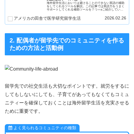
海外留学生活においては避けることのできない英語の補助
をしてくれるツールを解説。この記事では英語力をうまく
サポートしてくれる補助ツールを７つ＋αご紹介していま
す。研究留学だけでなく様々な場面で英語を使う方必見で
す！
2026.02.26
アメリカの田舎で医学研究留学生活
2. 配偶者が留学先でのコミュニティを作る
ための方法と活動例
留学先での社交生活も大切なポイントです。就労をするに
してもしないにしても、子育てがあってもなくてもコミュ
ニティーを確保しておくことは海外留学生活を充実させる
ために重要です。
よく見られるコミュニティの種類