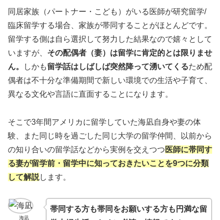
同居家族（パートナー・こども）がいる医師が研究留学/
臨床留学する場合、家族が帯同することがほとんどです。
留学する側は自ら選択して努力した結果なので嬉々として
いますが、
その配偶者（妻）は留学に肯定的とは限りませ
ん。
しかも
留学話はしばしば突然降って湧いてくる
ため配
偶者は不十分な準備期間で新しい環境での生活や子育て、
異なる文化や言語に直面することになります。
そこで3年間アメリカに留学していた海凪自身や妻の体
験、また同じ時を過ごした同じ大学の留学仲間、以前から
の知り合いの留学話などから実例を交えつつ
医師に帯同す
る妻が留学前・留学中に知っておきたいことを9つに分類
して解説
します。
帯同する方も帯同をお願いする方も円満な留
海凪