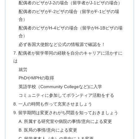
配偶者のビザがJ-2の場合（留学者がJ-1ビザの場合）
配偶者のビザがF-2ビザの場合（留学がF-1ビザの場
合）
配偶者のビザがH-4ビザの場合（留学がH-1Bビザの場
合）
必ず各国大使館など公式の情報源で確認を！
7. 配偶者が留学帯同の経験を自分のキャリアに活かすに
は
就労
PhDやMPHの取得
英語学校（Community Collegeなど)に入学
コミュニティに参加してボランティア活動をする
8. 一人の時間も作って充実させましょう
9. 留学期間は変更されがち問題を知っておきましょう
A. 所属する研究室や病院の事情/意向による変更
B. 医局の事情/意向による変更
C. 留学者本人（夫）の意向による変更