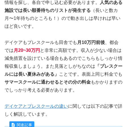
情報を探し、各自で申し込む必要があります。
人気のある
施設では長い順番待ちのリストが発生する
（長いと数カ
月〜1年待ちのところも！）ので動き出しは早ければ早い
ほど良いです。
デイケアもプレスクールも田舎でも
月10万円前後
、都会
では
月20~30万円
と非常に高額です。収入が少ない場合は
減免措置を設けている場合もあるのでこちらもしっかり情
報収集しましょう。また見落としがちなのは
「プレスクー
ルには長い夏休みがある」
ことです。表面上同じ料金でも
サマースクールに通わせるとその分の料金
もかかりますの
でしっかり考える必要があります。
デイケアとプレスクールの違い
に関しては以下の記事で詳
しく解説しています。