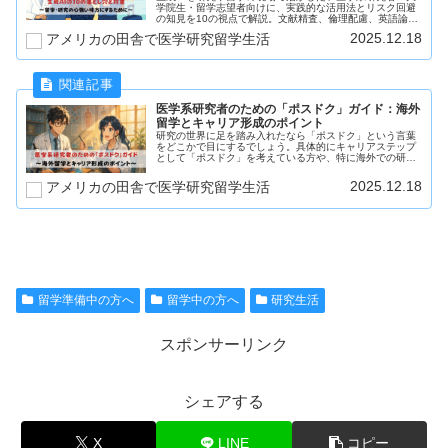
学院生・留学志望者向けに、実践的な活用法とリスク回避
の知見を10の視点で解説。文献精査、倫理配慮、英語論文
の校正まで幅広く網羅し、AI活用に迷う研究者のための具
2025.12.18
アメリカの田舎で医学研究留学生活
体的な「落とし穴」と「対策」をわかりやすく紹介してい
ます。
医学系研究者のための「ポスドク」ガイド：海外
留学とキャリア形成のポイント
研究の世界に足を踏み入れたなら「ポスドク」という言葉
をどこかで目にするでしょう。具体的にキャリアステップ
として「ポスドク」を考えている方や、特に海外での研究
生活に興味はあるけれど、「具体的に何をどう準備すれば
いいの？」「海外での研究や生活は...
2025.12.18
アメリカの田舎で医学研究留学生活
留学準備中の方へ
留学中の方へ
研究生活
スポンサーリンク
シェアする
X
LINE
コピー