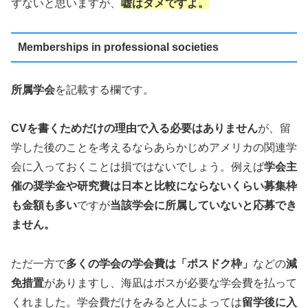
ずないと思いますが、
嘘はダメですよ。
Memberships in professional societies
所属学会
を記載する欄です。
CVを書くためだけの理由で入る必要はありません
が、留
学した後のことを考えるならあらかじめアメリカの関連学
会に入っておくことは損ではないでしょう。例えば
学会主
催の奨学金や研究費は日本と比較にならないくらい募集枠
も金額も多い
ですが
当該学会に所属していないと応募でき
ません。
ただ一方で
多くの学会の学会費は「ポスドク枠」
などの
減
免措置
がありますし、海凪はボスが必要な学会費を払って
くれました。学会費だけをみると人によっては
留学後に入