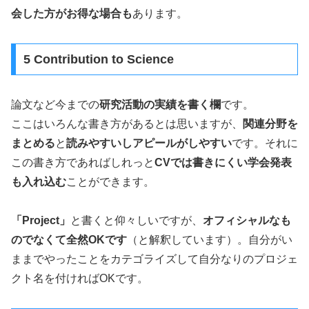
会した方がお得な場合も
あります。
5 Contribution to Science
論文など今までの
研究活動の実績を書く欄
です。
ここはいろんな書き方があるとは思いますが、
関連分野を
まとめる
と
読みやすいしアピールがしやすい
です。それに
この書き方であればしれっと
CVでは書きにくい学会発表
も入れ込む
ことができます。
「Project」
と書くと仰々しいですが、
オフィシャルなも
のでなくて全然OKです
（と解釈しています）。自分がい
ままでやったことをカテゴライズして自分なりのプロジェ
クト名を付ければOKです。