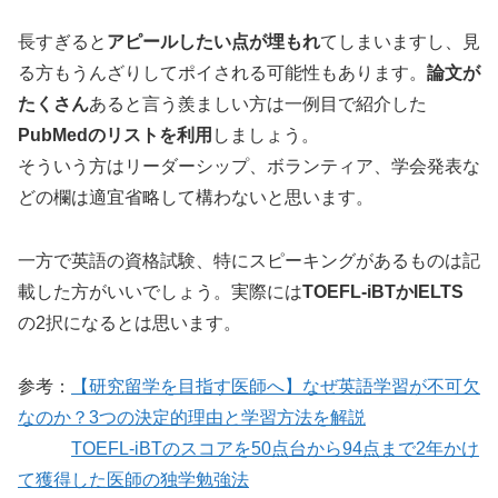
長すぎると
アピールしたい点が埋もれ
てしまいますし、見
る方もうんざりしてポイされる可能性もあります。
論文が
たくさん
あると言う羨ましい方は一例目で紹介した
PubMedのリストを利用
しましょう。
そういう方はリーダーシップ、ボランティア、学会発表な
どの欄は適宜省略して構わないと思います。
一方で英語の資格試験、特にスピーキングがあるものは記
載した方がいいでしょう。実際には
TOEFL-iBTかIELTS
の2択になるとは思います。
参考：
【研究留学を目指す医師へ】なぜ英語学習が不可欠
なのか？3つの決定的理由と学習方法を解説
TOEFL-iBTのスコアを50点台から94点まで2年かけ
て獲得した医師の独学勉強法