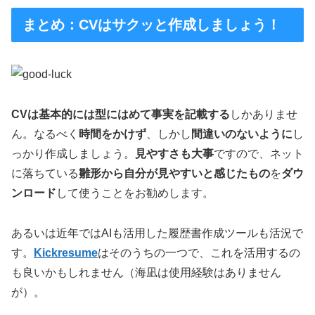
まとめ：CVはサクッと作成しましょう！
CVは基本的には型にはめて事実を記載する
しかありませ
ん。なるべく
時間をかけず
、しかし
間違いのないように
し
っかり作成しましょう。
見やすさも大事
ですので、ネット
に落ちている
雛形から自分が見やすいと感じたもの
を
ダウ
ンロード
して使うことをお勧めします。
あるいは近年ではAIも活用した履歴書作成ツールも活況で
す。
Kickresume
はそのうちの一つで、これを活用するの
も良いかもしれません（海凪は使用経験はありません
が）。