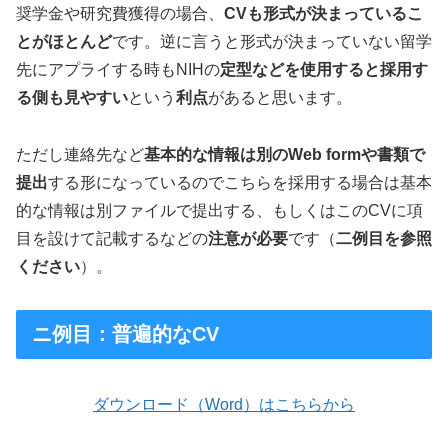
奨学金や研究費獲得の場合、
CVも形式が決まっているこ
とがほとんど
です。逆に言うと形式が決まっていない留学
先にアプライする時もNIHの
定型などを使用すると採用す
る側も見やすい
という
利点
があると思います。
ただし連絡先など
基本的な情報は別のWeb formや書類で
提出
する形になっているのでこちらを採用する場合は基本
的な情報は別ファイルで提出する、もしくはこのCVに項
目を設けて記載するなどの
注意が必要
です（
二例目を参照
ください
）。
ニ例目：普遍的なCV
ダウンロード（Word）はこちらから