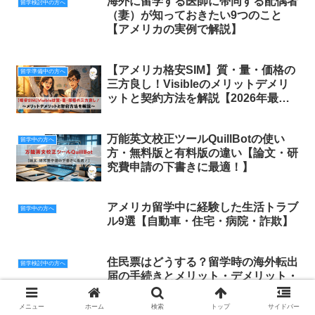
海外に留学する医師に帯同する配偶者
留学検討中の方へ
（妻）が知っておきたい9つのこと
【アメリカの実例で解説】
【アメリカ格安SIM】質・量・価格の
留学準備中の方へ
三方良し！Visibleのメリットデメリ
ットと契約方法を解説【2026年最新
版】
万能英文校正ツールQuillBotの使い
留学中の方へ
方・無料版と有料版の違い【論文・研
究費申請の下書きに最適！】
アメリカ留学中に経験した生活トラブ
留学中の方へ
ル9選【自動車・住宅・病院・詐欺】
住民票はどうする？留学時の海外転出
留学検討中の方へ
届の手続きとメリット・デメリット・
注意点についてわかりやすく解説！
メニュー
ホーム
検索
トップ
サイドバー