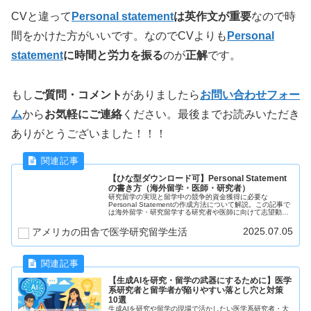
CVと違って
Personal statement
は英作文が重要
なので時
間をかけた方がいいです。なので
CVよりも
Personal
statement
に時間と労力を振る
のが
正解
です。
もし
ご質問・コメント
がありましたら
お問い合わせフォー
ム
から
お気軽にご連絡
ください。最後までお読みいただき
ありがとうございました！！！
【ひな型ダウンロード可】Personal Statement
の書き方（海外留学・医師・研究者）
研究留学の実現と留学中の競争的資金獲得に必要な
Personal Statementの作成方法について解説。この記事で
は海外留学・研究留学する研究者や医師に向けて志望動機
であるPersonal Statementの作成方法についてダウンロー
ドできるファイルをもとに解説しています。
2025.07.05
アメリカの田舎で医学研究留学生活
【生成AIを研究・留学の武器にするために】医学
系研究者と留学者が陥りやすい落とし穴と対策
10選
生成AIを研究や留学の現場で活かしたい医学系研究者・大