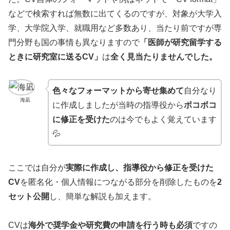
などで検索すれば無数に出てくるのですが、対象が大学入
学、大学院入学、就職用など多数あり、当たり前ですが専
門分野も国の事情も異なりますので
「医師が研究留学する
ときに研究室に送るCV」
は
全く見当たりませんでした。
色々なフォーマットから寄せ集めて
自分なり
海凪
に作成しましたが当時の指導役から
ボコボコ
に修正を受けた
のは今でもよく覚えています
💦
ここでは自分が
実際に作成し、指導役から修正を受けた
CV
を匿名化・個人情報につながる部分を削除したものを
2
セット公開
し、簡単な解説も加えます。
CVは
海外で奨学金や研究費の申請を行う時も必須
ですの