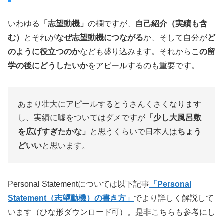
いわゆる
「志望動機」
の欄ですが、
自己紹介（実績も含
む）
とそれが
なぜ志望動機につながる
か、そして自分が
ど
のように役立つのか
なども盛り込みます。それからこ
の留
学の後にどうしたいか
をアピールするのも重要です。
あまり壮大にアピールするとうさんくさくなります
し、実績に嘘をついてはダメですが
「少し大風呂敷
を広げすぎたかな」
と思うくらいで日本人は
ちょう
どいい
と思います。
Personal Statementについては以下記事
「Personal
Statement（志望動機）の書き方」
でより詳しく解説して
います（ひな形ダウンロード可）。是非こちらも参考にし