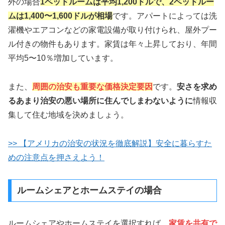
外の場合
1ベッドルームは平均1,200ドルで、2ベッドルー
ムは1,400〜1,600ドルが相場
です。アパートによっては洗
濯機やエアコンなどの家電設備が取り付けられ、屋外プー
ル付きの物件もあります。家賃は年々上昇しており、年間
平均5〜10％増加しています。
また、
周囲の治安も重要な価格決定要因
です。
安さを求め
るあまり治安の悪い場所に住んでしまわないように
情報収
集して住む地域を決めましょう。
>> 【アメリカの治安の状況を徹底解説】安全に暮らすた
めの注意点を押さえよう！
ルームシェアとホームステイの場合
ルームシェアやホームステイを選択すれば、
家賃を共有で