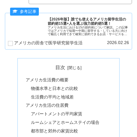
【2026年版】誰でも使えるアメリカ留学生活の
節約術15選+人を選ぶ強力節約術5選！
アメリカ生活における15の節約術について解説。この記事
ではアメリカで短期〜中期に留学する・している方に向け
て幅広く利用できて確実に節約できるお店・サービスを15
個紹介します。この記事を参考にアメリカ生活を満足度を
下げずに安く楽しみましょう！
2026.02.26
アメリカの田舎で医学研究留学生活
目次
アメリカ生活費の概要
物価水準と日本との比較
生活費の平均と地域差
アメリカ生活の住居費
アパートメントの平均家賃
ルームシェアとホームステイの場合
都市部と郊外の家賃比較